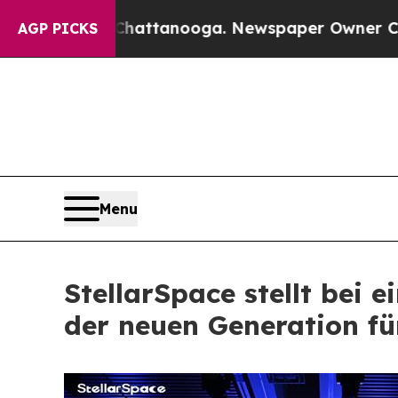
n Chattanooga. Newspaper Owner Calls the Peop
AGP PICKS
Menu
StellarSpace stellt bei 
der neuen Generation für