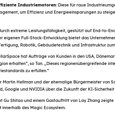
ffiziente Industriemotoren
: Diese für raue Industrieum
agement, um Effizienz und Energieeinsparungen zu steige
durch extreme Leistungsfähigkeit, gestützt auf End-to-E
r eigenen Full-Stack-Entwicklung bietet das Unternehmen 
Fertigung, Robotik, Gebäudetechnik und Infrastruktur zum
ellarSpace hat Aufträge von Kunden in den USA, Dänemark,
ion erhalten“, so Tan. „Dieses regionenübergreifende int
iestandards zu erfüllen.“
er Martin Hellman und der ehemalige Bürgermeister von Sa
, Google und NVIDIA über die Zukunft der KI-Sicherheit
t Gu Shitao und einem Gastauftritt von Lay Zhang zeigte
eit innerhalb des Magic Ecosystem.