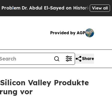
. Abdul El-Sayed on Historic Michigan Win: “Peopl
View all
Provided by AGP
Share
 Silicon Valley Produkte
erung vor