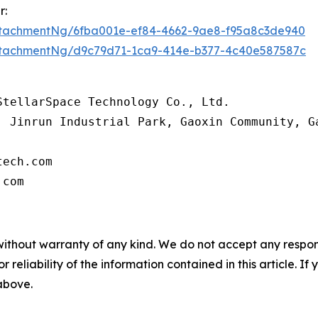
r:
tachmentNg/6fba001e-ef84-4662-9ae8-f95a8c3de940
tachmentNg/d9c79d71-1ca9-414e-b377-4c40e587587c
tellarSpace Technology Co., Ltd.

, Jinrun Industrial Park, Gaoxin Community, G
ech.com

.com
without warranty of any kind. We do not accept any responsib
r reliability of the information contained in this article. I
 above.