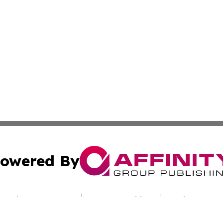
owered By
ubmit Press Release
Terms & Conditions
Copyright/DMCA
s Inc. dba Affinity Group Publishing & Industry Digest DC