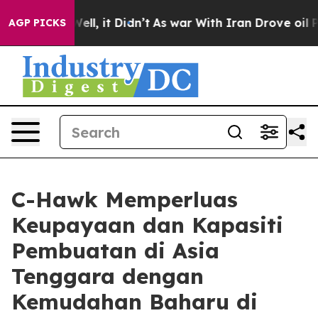
0%. Well, it Didn’t
As war With Iran Drove oil Price
AGP PICKS
C-Hawk Memperluas
Keupayaan dan Kapasiti
Pembuatan di Asia
Tenggara dengan
Kemudahan Baharu di