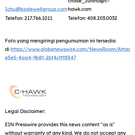
chase_zunino@c-
Ichu@bodewellgroup.com
hawk.com
Telefon: 217.766.1011
Telefon: 408.203.0032
Foto yang mengiringi pengumuman ini tersedia
di
https://www.globenewswire.com/NewsRoom/Attac
e5e5-4aa4-9b8f-2bf4cfff8547
Legal Disclaimer:
EIN Presswire provides this news content "as is"
without warranty of any kind. We do not accept any