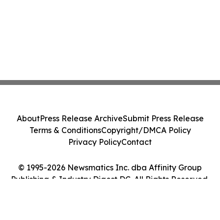
About
Press Release Archive
Submit Press Release
Terms & Conditions
Copyright/DMCA Policy
Privacy Policy
Contact
© 1995-2026 Newsmatics Inc. dba Affinity Group
Publishing & Industry Digest DC. All Rights Reserved.
Cookie Settings / Your Privacy Choices