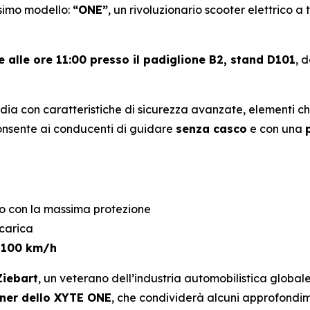
ssimo modello:
“ONE”
, un rivoluzionario scooter elettrico a 
e alle ore 11:00 presso il padiglione B2, stand D101
, 
dia con caratteristiche di sicurezza avanzate, elementi c
consente ai conducenti di guidare
senza casco
e con una
co con la massima protezione
icarica
a
100 km/h
Ziebart
, un veterano dell’industria automobilistica global
ner dello XYTE ONE
, che condividerà alcuni approfondimen