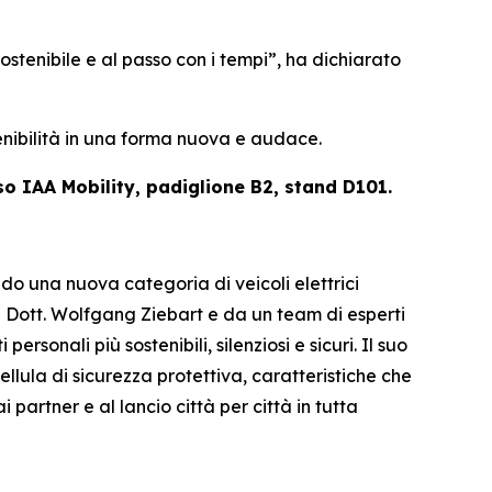
stenibile e al passo con i tempi”,
ha dichiarato
enibilità in una forma nuova e audace.
so IAA Mobility, padiglione B2, stand D101.
o una nuova categoria di veicoli elettrici
l Dott. Wolfgang Ziebart e da un team di esperti
rsonali più sostenibili, silenziosi e sicuri. Il suo
lula di sicurezza protettiva, caratteristiche che
artner e al lancio città per città in tutta