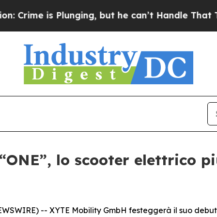
 is Plunging, but he can’t Handle That Truth
Sc
ONE”, lo scooter elettrico p
WIRE) -- XYTE Mobility GmbH festeggerà il suo debutto u