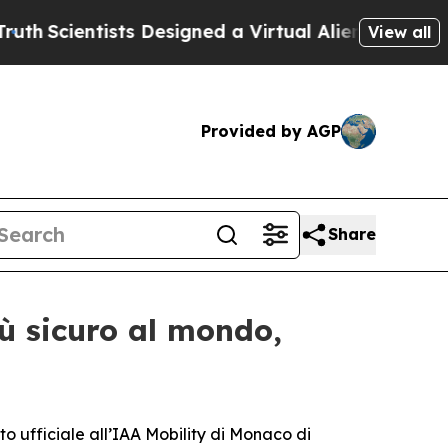
ientists Designed a Virtual Alien Lifeform to Hun
View all
Provided by AGP
Share
iù sicuro al mondo,
fficiale all’IAA Mobility di Monaco di