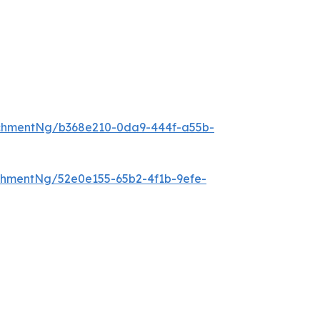
chmentNg/b368e210-0da9-444f-a55b-
hmentNg/52e0e155-65b2-4f1b-9efe-