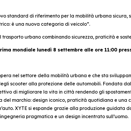
 standard di riferimento per la mobilità urbana sicura, so
trico: è una nuova categoria di veicolo”.
l trasporto urbano combinando sicurezza, praticità e sost
prima mondiale lunedì 8 settembre alle ore 11:00 pres
ra nel settore della mobilità urbana e che sta sviluppand
 degli scooter alla protezione delle automobili. Fondata da
ivo di migliorare la vita in città rendendo gli spostamenti pe
del marchio: design iconico, praticità quotidiana e una cel
’auto. XYTE si espande grazie alla produzione guidata dai p
ingegneria pragmatica e un design incentrato sull’uomo.