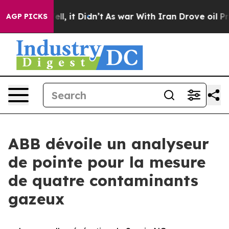
%. Well, it Didn’t
As war With Iran Drove oil Prices 
AGP PICKS
ABB dévoile un analyseur
de pointe pour la mesure
de quatre contaminants
gazeux