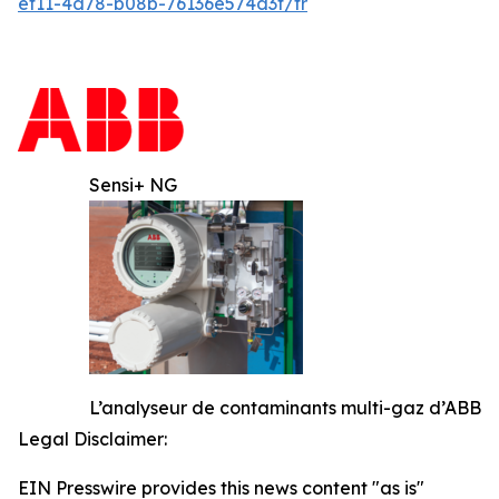
ef11-4d78-b08b-76136e574d3f/fr
Sensi+ NG
L’analyseur de contaminants multi-gaz d’ABB
Legal Disclaimer:
EIN Presswire provides this news content "as is"